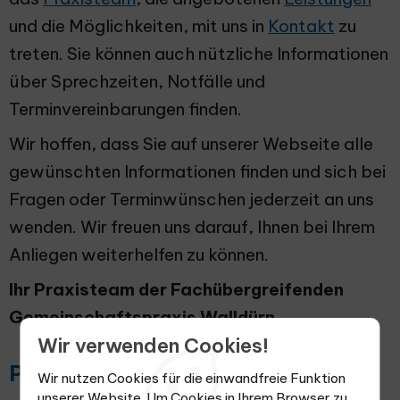
und die Möglichkeiten, mit uns in
Kontakt
zu
treten. Sie können auch nützliche Informationen
über Sprechzeiten, Notfälle und
Terminvereinbarungen finden.
Wir hoffen, dass Sie auf unserer Webseite alle
gewünschten Informationen finden und sich bei
Fragen oder Terminwünschen jederzeit an uns
wenden. Wir freuen uns darauf, Ihnen bei Ihrem
Anliegen weiterhelfen zu können.
Ihr Praxisteam der Fachübergreifenden
Gemeinschaftspraxis Walldürn
Wir verwenden Cookies!
Praxisgründer
Wir nutzen Cookies für die einwandfreie Funktion
unserer Website. Um Cookies in Ihrem Browser zu